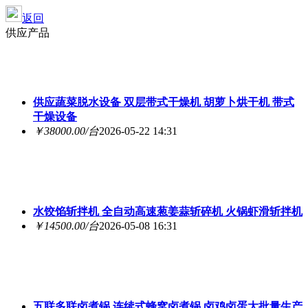
返回
供应产品
供应蔬菜脱水设备 双层带式干燥机 胡萝卜烘干机 带式
干燥设备
￥38000.00/台
2026-05-22 14:31
水饺馅斩拌机 全自动高速葱姜蒜斩碎机 火锅虾滑斩拌机
￥14500.00/台
2026-05-08 16:31
五联多联卤煮锅 连续式蜂窝卤煮锅 卤鸡卤蛋大批量生产