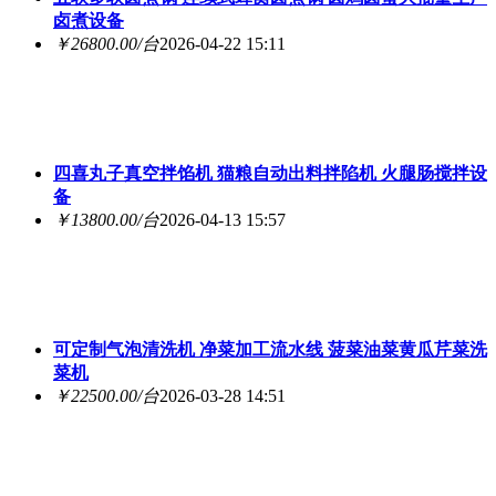
卤煮设备
￥26800.00/台
2026-04-22 15:11
四喜丸子真空拌馅机 猫粮自动出料拌陷机 火腿肠搅拌设
备
￥13800.00/台
2026-04-13 15:57
可定制气泡清洗机 净菜加工流水线 菠菜油菜黄瓜芹菜洗
菜机
￥22500.00/台
2026-03-28 14:51